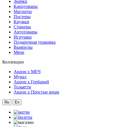
Значки
Канцтовары
Магниты
Постеры
Кружки
Стикеры
Автотовары
Игрушки
Подарочная упаковка
Вымпелы
Мячи
Коллекции
Акрон x МЕЧ
Мурал
Акрон x Гербарий
Тольятти
Акрон x Простые вещи
Ru
En