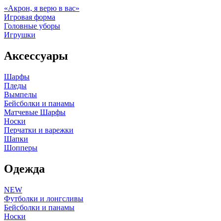
«Акрон, я верю в вас»
Игровая форма
Головные уборы
Игрушки
Аксессуары
Шарфы
Пледы
Вымпелы
Бейсболки и панамы
Матчевые Шарфы
Носки
Перчатки и варежки
Шапки
Шопперы
Одежда
NEW
Футболки и лонгсливы
Бейсболки и панамы
Носки