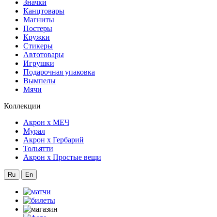
Значки
Канцтовары
Магниты
Постеры
Кружки
Стикеры
Автотовары
Игрушки
Подарочная упаковка
Вымпелы
Мячи
Коллекции
Акрон x МЕЧ
Мурал
Акрон x Гербарий
Тольятти
Акрон x Простые вещи
Ru
En