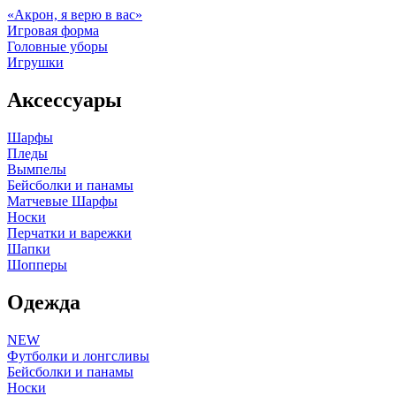
«Акрон, я верю в вас»
Игровая форма
Головные уборы
Игрушки
Аксессуары
Шарфы
Пледы
Вымпелы
Бейсболки и панамы
Матчевые Шарфы
Носки
Перчатки и варежки
Шапки
Шопперы
Одежда
NEW
Футболки и лонгсливы
Бейсболки и панамы
Носки