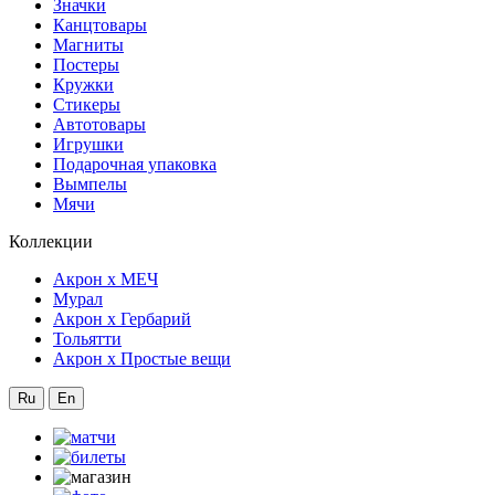
Значки
Канцтовары
Магниты
Постеры
Кружки
Стикеры
Автотовары
Игрушки
Подарочная упаковка
Вымпелы
Мячи
Коллекции
Акрон x МЕЧ
Мурал
Акрон x Гербарий
Тольятти
Акрон x Простые вещи
Ru
En