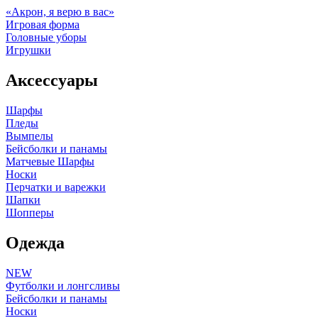
«Акрон, я верю в вас»
Игровая форма
Головные уборы
Игрушки
Аксессуары
Шарфы
Пледы
Вымпелы
Бейсболки и панамы
Матчевые Шарфы
Носки
Перчатки и варежки
Шапки
Шопперы
Одежда
NEW
Футболки и лонгсливы
Бейсболки и панамы
Носки