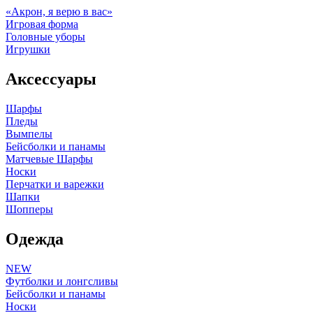
«Акрон, я верю в вас»
Игровая форма
Головные уборы
Игрушки
Аксессуары
Шарфы
Пледы
Вымпелы
Бейсболки и панамы
Матчевые Шарфы
Носки
Перчатки и варежки
Шапки
Шопперы
Одежда
NEW
Футболки и лонгсливы
Бейсболки и панамы
Носки