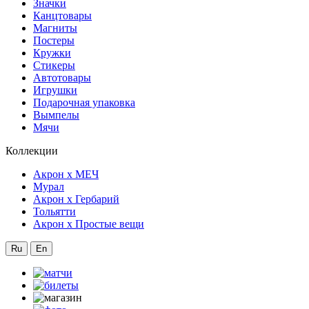
Значки
Канцтовары
Магниты
Постеры
Кружки
Стикеры
Автотовары
Игрушки
Подарочная упаковка
Вымпелы
Мячи
Коллекции
Акрон x МЕЧ
Мурал
Акрон x Гербарий
Тольятти
Акрон x Простые вещи
Ru
En