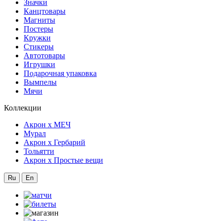
Значки
Канцтовары
Магниты
Постеры
Кружки
Стикеры
Автотовары
Игрушки
Подарочная упаковка
Вымпелы
Мячи
Коллекции
Акрон x МЕЧ
Мурал
Акрон x Гербарий
Тольятти
Акрон x Простые вещи
Ru
En