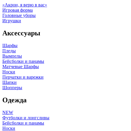
«Акрон, я верю в вас»
Игровая форма
Головные уборы
Игрушки
Аксессуары
Шарфы
Пледы
Вымпелы
Бейсболки и панамы
Матчевые Шарфы
Носки
Перчатки и варежки
Шапки
Шопперы
Одежда
NEW
Футболки и лонгсливы
Бейсболки и панамы
Носки