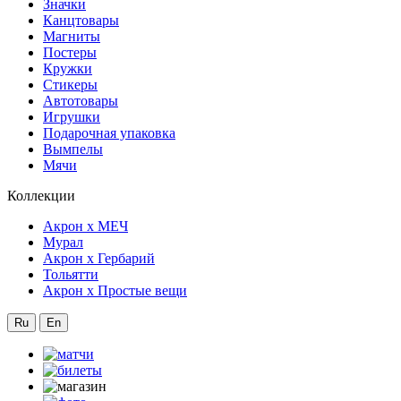
Значки
Канцтовары
Магниты
Постеры
Кружки
Стикеры
Автотовары
Игрушки
Подарочная упаковка
Вымпелы
Мячи
Коллекции
Акрон x МЕЧ
Мурал
Акрон x Гербарий
Тольятти
Акрон x Простые вещи
Ru
En