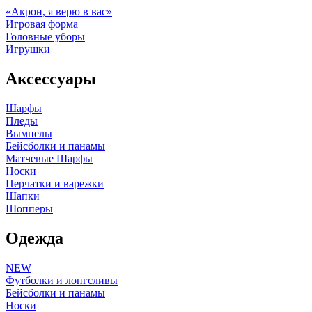
«Акрон, я верю в вас»
Игровая форма
Головные уборы
Игрушки
Аксессуары
Шарфы
Пледы
Вымпелы
Бейсболки и панамы
Матчевые Шарфы
Носки
Перчатки и варежки
Шапки
Шопперы
Одежда
NEW
Футболки и лонгсливы
Бейсболки и панамы
Носки