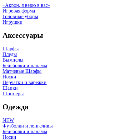
«Акрон, я верю в вас»
Игровая форма
Головные уборы
Игрушки
Аксессуары
Шарфы
Пледы
Вымпелы
Бейсболки и панамы
Матчевые Шарфы
Носки
Перчатки и варежки
Шапки
Шопперы
Одежда
NEW
Футболки и лонгсливы
Бейсболки и панамы
Носки