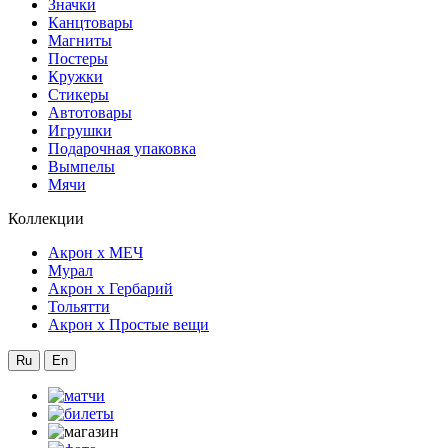
Значки
Канцтовары
Магниты
Постеры
Кружки
Стикеры
Автотовары
Игрушки
Подарочная упаковка
Вымпелы
Мячи
Коллекции
Акрон x МЕЧ
Мурал
Акрон x Гербарий
Тольятти
Акрон x Простые вещи
Ru
En