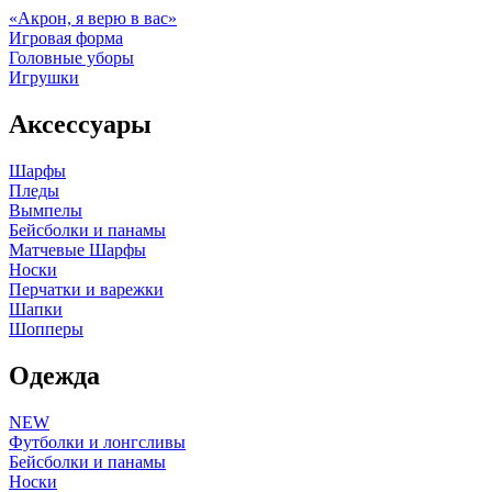
«Акрон, я верю в вас»
Игровая форма
Головные уборы
Игрушки
Аксессуары
Шарфы
Пледы
Вымпелы
Бейсболки и панамы
Матчевые Шарфы
Носки
Перчатки и варежки
Шапки
Шопперы
Одежда
NEW
Футболки и лонгсливы
Бейсболки и панамы
Носки