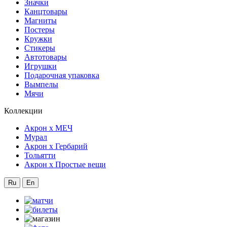
Значки
Канцтовары
Магниты
Постеры
Кружки
Стикеры
Автотовары
Игрушки
Подарочная упаковка
Вымпелы
Мячи
Коллекции
Акрон x МЕЧ
Мурал
Акрон x Гербарий
Тольятти
Акрон x Простые вещи
Ru
En