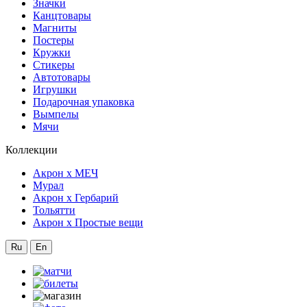
Значки
Канцтовары
Магниты
Постеры
Кружки
Стикеры
Автотовары
Игрушки
Подарочная упаковка
Вымпелы
Мячи
Коллекции
Акрон x МЕЧ
Мурал
Акрон x Гербарий
Тольятти
Акрон x Простые вещи
Ru
En