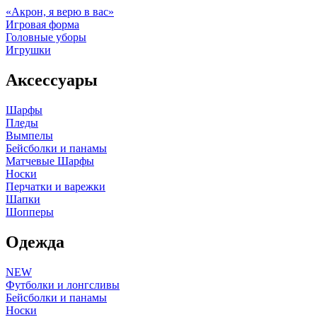
«Акрон, я верю в вас»
Игровая форма
Головные уборы
Игрушки
Аксессуары
Шарфы
Пледы
Вымпелы
Бейсболки и панамы
Матчевые Шарфы
Носки
Перчатки и варежки
Шапки
Шопперы
Одежда
NEW
Футболки и лонгсливы
Бейсболки и панамы
Носки