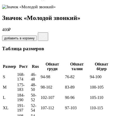
Значок «Молодой звонкий»
400
₽
добавить в корзину
Таблица размеров
Обхват
Обхват
Обхват
Размер
Рост
Rus
груди
талии
бёдер
168-
46-
S
94-98
76-82
94-100
174
48
175-
48-
M
98-102
83-89
100-105
183
50
184-
50-
L
102-107
90-96
105-110
190
52
191-
52-
XL
107-112
97-103
110-115
197
54
198-
54-