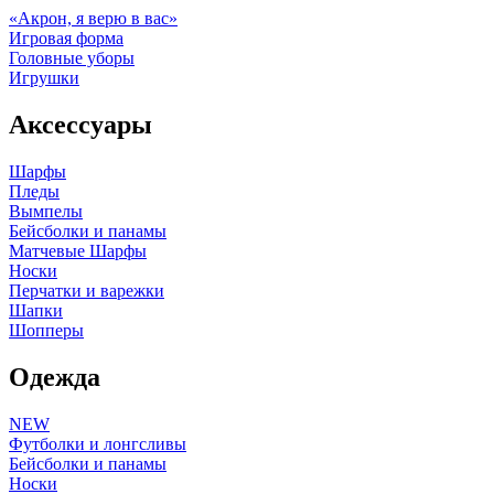
«Акрон, я верю в вас»
Игровая форма
Головные уборы
Игрушки
Аксессуары
Шарфы
Пледы
Вымпелы
Бейсболки и панамы
Матчевые Шарфы
Носки
Перчатки и варежки
Шапки
Шопперы
Одежда
NEW
Футболки и лонгсливы
Бейсболки и панамы
Носки