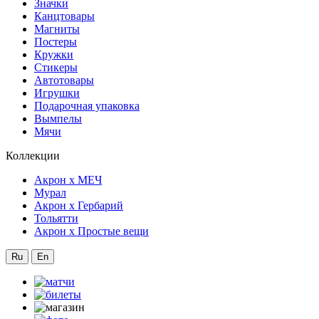
Значки
Канцтовары
Магниты
Постеры
Кружки
Стикеры
Автотовары
Игрушки
Подарочная упаковка
Вымпелы
Мячи
Коллекции
Акрон x МЕЧ
Мурал
Акрон x Гербарий
Тольятти
Акрон x Простые вещи
Ru
En