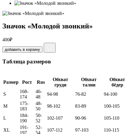
Значок «Молодой звонкий»
400
₽
добавить в корзину
Таблица размеров
Обхват
Обхват
Обхват
Размер
Рост
Rus
груди
талии
бёдер
168-
46-
S
94-98
76-82
94-100
174
48
175-
48-
M
98-102
83-89
100-105
183
50
184-
50-
L
102-107
90-96
105-110
190
52
191-
52-
XL
107-112
97-103
110-115
197
54