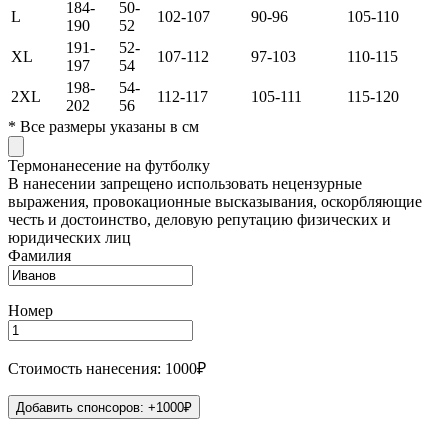
184-
50-
L
102-107
90-96
105-110
190
52
191-
52-
XL
107-112
97-103
110-115
197
54
198-
54-
2XL
112-117
105-111
115-120
202
56
*
Все размеры указаны в см
Термонанесение на футболку
В нанесении запрещено использовать нецензурные
выражения, провокационные высказывания, оскорбляющие
честь и достоинство, деловую репутацию физических и
юридических лиц
Фамилия
Номер
Стоимость нанесения: 1000₽
Добавить спонсоров: +1000₽