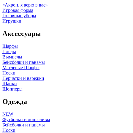
«Акрон, я верю в вас»
Игровая форма
Головные уборы
Игрушки
Аксессуары
Шарфы
Пледы
Вымпелы
Бейсболки и панамы
Матчевые Шарфы
Носки
Перчатки и варежки
Шапки
Шопперы
Одежда
NEW
Футболки и лонгсливы
Бейсболки и панамы
Носки