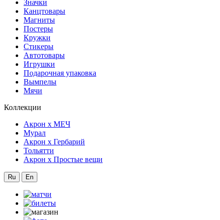
Значки
Канцтовары
Магниты
Постеры
Кружки
Стикеры
Автотовары
Игрушки
Подарочная упаковка
Вымпелы
Мячи
Коллекции
Акрон x МЕЧ
Мурал
Акрон x Гербарий
Тольятти
Акрон x Простые вещи
Ru
En