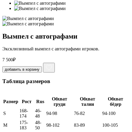
Вымпел с автографами
Эксклюзивный вымпел с автографами игроков.
7 500
₽
добавить в корзину
Таблица размеров
Обхват
Обхват
Обхват
Размер
Рост
Rus
груди
талии
бёдер
168-
46-
S
94-98
76-82
94-100
174
48
175-
48-
M
98-102
83-89
100-105
183
50