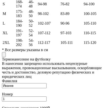
168-
46-
S
94-98
76-82
94-100
174
48
175-
48-
M
98-102
83-89
100-105
183
50
184-
50-
L
102-107
90-96
105-110
190
52
191-
52-
XL
107-112
97-103
110-115
197
54
198-
54-
2XL
112-117
105-111
115-120
202
56
*
Все размеры указаны в см
Термонанесение на футболку
В нанесении запрещено использовать нецензурные
выражения, провокационные высказывания, оскорбляющие
честь и достоинство, деловую репутацию физических и
юридических лиц
Фамилия
Номер