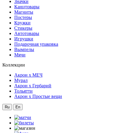
Значки
Канцтовары
Магниты
Постеры
Кружки
Стикеры
Автотовары
Игрушки
Подарочная упаковка
Вымпелы
Мячи
Коллекции
Акрон x МЕЧ
Мурал
Акрон x Гербарий
Тольятти
Акрон x Простые вещи
Ru
En