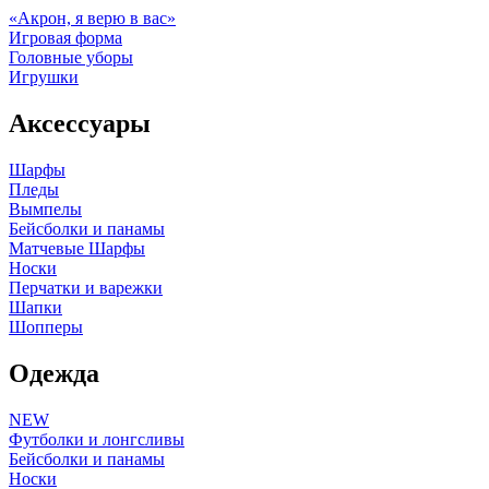
«Акрон, я верю в вас»
Игровая форма
Головные уборы
Игрушки
Аксессуары
Шарфы
Пледы
Вымпелы
Бейсболки и панамы
Матчевые Шарфы
Носки
Перчатки и варежки
Шапки
Шопперы
Одежда
NEW
Футболки и лонгсливы
Бейсболки и панамы
Носки