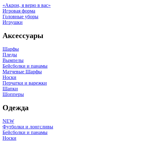
«Акрон, я верю в вас»
Игровая форма
Головные уборы
Игрушки
Аксессуары
Шарфы
Пледы
Вымпелы
Бейсболки и панамы
Матчевые Шарфы
Носки
Перчатки и варежки
Шапки
Шопперы
Одежда
NEW
Футболки и лонгсливы
Бейсболки и панамы
Носки