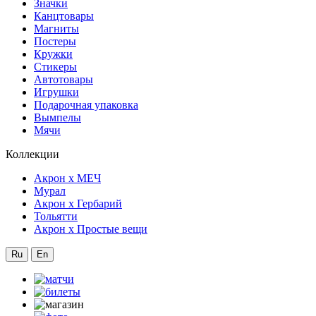
Значки
Канцтовары
Магниты
Постеры
Кружки
Стикеры
Автотовары
Игрушки
Подарочная упаковка
Вымпелы
Мячи
Коллекции
Акрон x МЕЧ
Мурал
Акрон x Гербарий
Тольятти
Акрон x Простые вещи
Ru
En