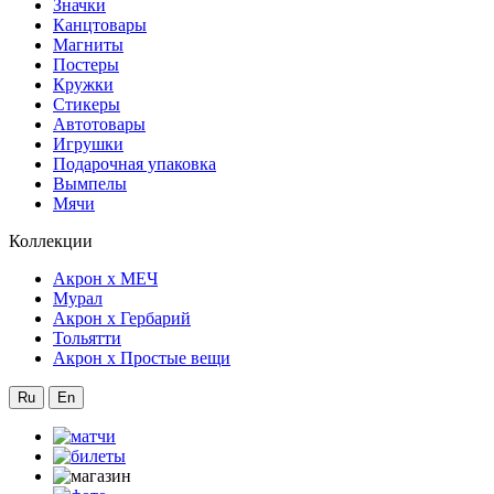
Значки
Канцтовары
Магниты
Постеры
Кружки
Стикеры
Автотовары
Игрушки
Подарочная упаковка
Вымпелы
Мячи
Коллекции
Акрон x МЕЧ
Мурал
Акрон x Гербарий
Тольятти
Акрон x Простые вещи
Ru
En