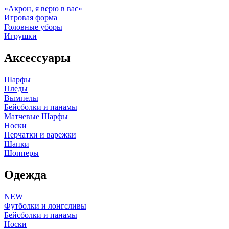
«Акрон, я верю в вас»
Игровая форма
Головные уборы
Игрушки
Аксессуары
Шарфы
Пледы
Вымпелы
Бейсболки и панамы
Матчевые Шарфы
Носки
Перчатки и варежки
Шапки
Шопперы
Одежда
NEW
Футболки и лонгсливы
Бейсболки и панамы
Носки