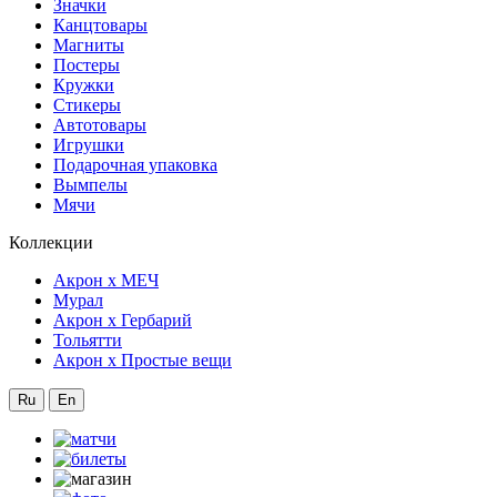
Значки
Канцтовары
Магниты
Постеры
Кружки
Стикеры
Автотовары
Игрушки
Подарочная упаковка
Вымпелы
Мячи
Коллекции
Акрон x МЕЧ
Мурал
Акрон x Гербарий
Тольятти
Акрон x Простые вещи
Ru
En