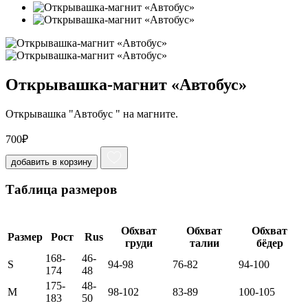
Открывашка-магнит «Автобус»‎
Открывашка "Автобус " на магните.
700
₽
добавить в корзину
Таблица размеров
Обхват
Обхват
Обхват
Размер
Рост
Rus
груди
талии
бёдер
168-
46-
S
94-98
76-82
94-100
174
48
175-
48-
M
98-102
83-89
100-105
183
50