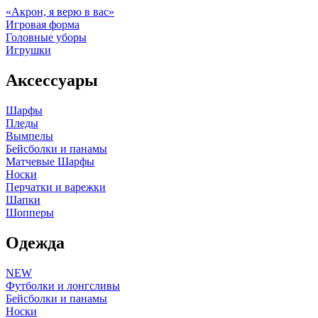
«Акрон, я верю в вас»
Игровая форма
Головные уборы
Игрушки
Аксессуары
Шарфы
Пледы
Вымпелы
Бейсболки и панамы
Матчевые Шарфы
Носки
Перчатки и варежки
Шапки
Шопперы
Одежда
NEW
Футболки и лонгсливы
Бейсболки и панамы
Носки