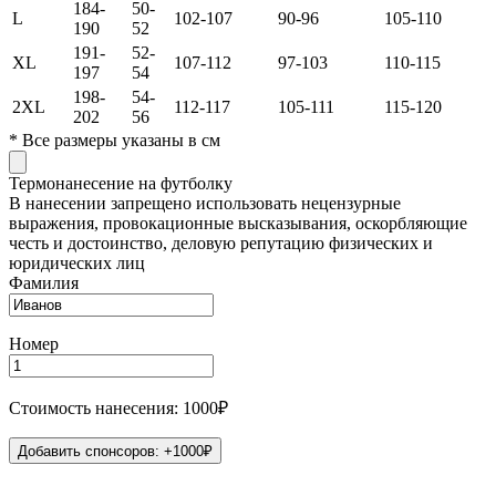
184-
50-
L
102-107
90-96
105-110
190
52
191-
52-
XL
107-112
97-103
110-115
197
54
198-
54-
2XL
112-117
105-111
115-120
202
56
*
Все размеры указаны в см
Термонанесение на футболку
В нанесении запрещено использовать нецензурные
выражения, провокационные высказывания, оскорбляющие
честь и достоинство, деловую репутацию физических и
юридических лиц
Фамилия
Номер
Стоимость нанесения: 1000₽
Добавить спонсоров: +1000₽