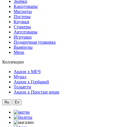
Значки
Канцтовары
Магниты
Постеры
Кружки
Стикеры
Автотовары
Игрушки
Подарочная упаковка
Вымпелы
Мячи
Коллекции
Акрон x МЕЧ
Мурал
Акрон x Гербарий
Тольятти
Акрон x Простые вещи
Ru
En