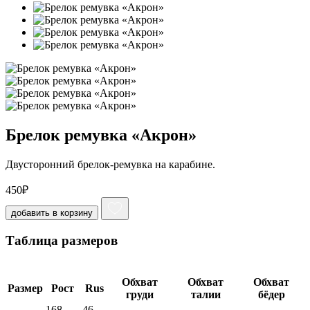
Брелок ремувка «Акрон»
Двусторонний брелок-ремувка на карабине.
450
₽
добавить в корзину
Таблица размеров
Обхват
Обхват
Обхват
Размер
Рост
Rus
груди
талии
бёдер
168-
46-