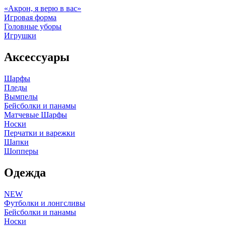
«Акрон, я верю в вас»
Игровая форма
Головные уборы
Игрушки
Аксессуары
Шарфы
Пледы
Вымпелы
Бейсболки и панамы
Матчевые Шарфы
Носки
Перчатки и варежки
Шапки
Шопперы
Одежда
NEW
Футболки и лонгсливы
Бейсболки и панамы
Носки