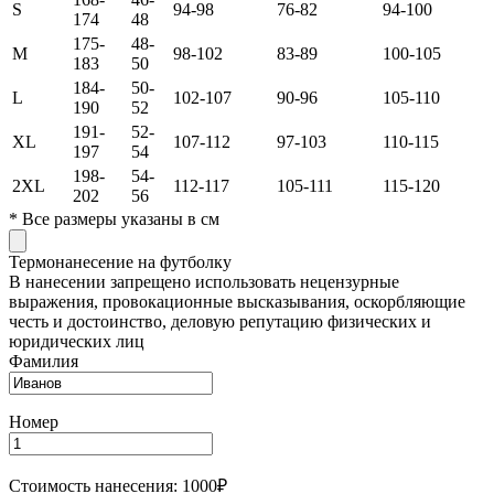
S
94-98
76-82
94-100
174
48
175-
48-
M
98-102
83-89
100-105
183
50
184-
50-
L
102-107
90-96
105-110
190
52
191-
52-
XL
107-112
97-103
110-115
197
54
198-
54-
2XL
112-117
105-111
115-120
202
56
*
Все размеры указаны в см
Термонанесение на футболку
В нанесении запрещено использовать нецензурные
выражения, провокационные высказывания, оскорбляющие
честь и достоинство, деловую репутацию физических и
юридических лиц
Фамилия
Номер
Стоимость нанесения: 1000₽