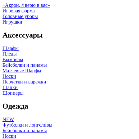
«Акрон, я верю в вас»
Игровая форма
Головные уборы
Игрушки
Аксессуары
Шарфы
Пледы
Вымпелы
Бейсболки и панамы
Матчевые Шарфы
Носки
Перчатки и варежки
Шапки
Шопперы
Одежда
NEW
Футболки и лонгсливы
Бейсболки и панамы
Носки