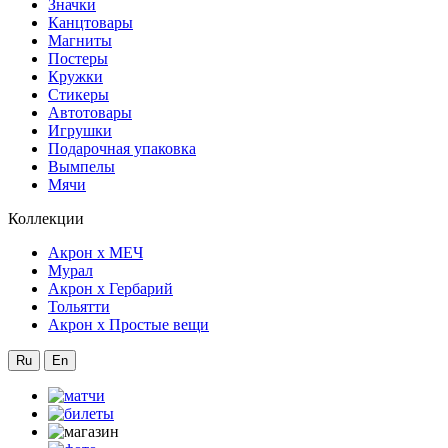
Значки
Канцтовары
Магниты
Постеры
Кружки
Стикеры
Автотовары
Игрушки
Подарочная упаковка
Вымпелы
Мячи
Коллекции
Акрон x МЕЧ
Мурал
Акрон x Гербарий
Тольятти
Акрон x Простые вещи
Ru
En