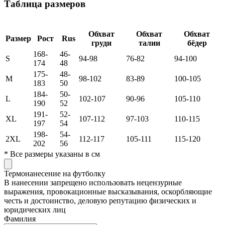
Таблица размеров
Обхват
Обхват
Обхват
Размер
Рост
Rus
груди
талии
бёдер
168-
46-
S
94-98
76-82
94-100
174
48
175-
48-
M
98-102
83-89
100-105
183
50
184-
50-
L
102-107
90-96
105-110
190
52
191-
52-
XL
107-112
97-103
110-115
197
54
198-
54-
2XL
112-117
105-111
115-120
202
56
*
Все размеры указаны в см
Термонанесение на футболку
В нанесении запрещено использовать нецензурные
выражения, провокационные высказывания, оскорбляющие
честь и достоинство, деловую репутацию физических и
юридических лиц
Фамилия