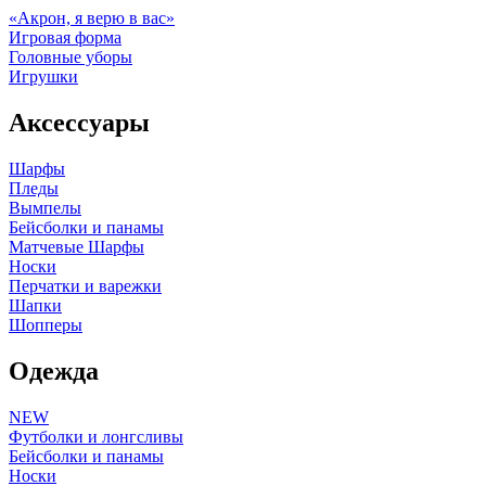
«Акрон, я верю в вас»
Игровая форма
Головные уборы
Игрушки
Аксессуары
Шарфы
Пледы
Вымпелы
Бейсболки и панамы
Матчевые Шарфы
Носки
Перчатки и варежки
Шапки
Шопперы
Одежда
NEW
Футболки и лонгсливы
Бейсболки и панамы
Носки