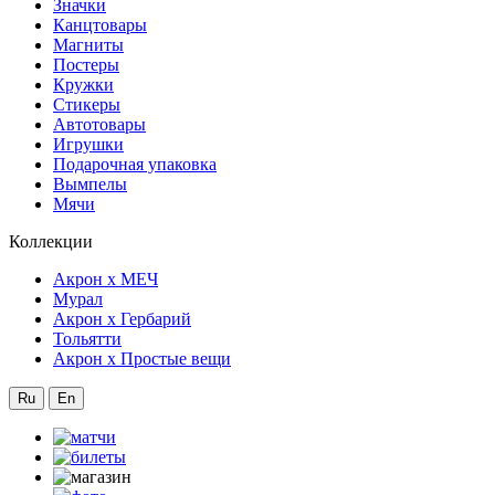
Значки
Канцтовары
Магниты
Постеры
Кружки
Стикеры
Автотовары
Игрушки
Подарочная упаковка
Вымпелы
Мячи
Коллекции
Акрон x МЕЧ
Мурал
Акрон x Гербарий
Тольятти
Акрон x Простые вещи
Ru
En