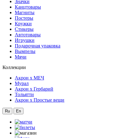
Значки
Канцтовары
Магниты
Постеры
Кружки
Стикеры
Автотовары
Игрушки
Подарочная упаковка
Вымпелы
Мячи
Коллекции
Акрон x МЕЧ
Мурал
Акрон x Гербарий
Тольятти
Акрон x Простые вещи
Ru
En