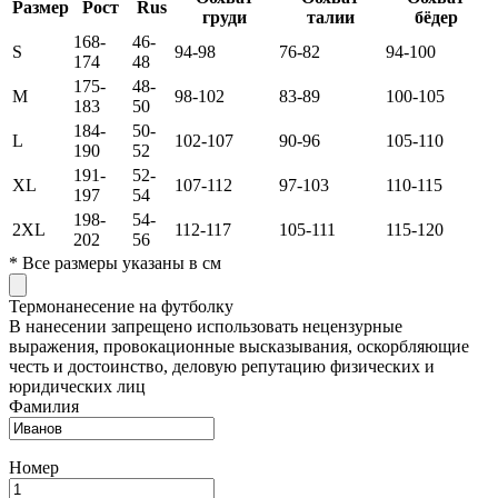
Размер
Рост
Rus
груди
талии
бёдер
168-
46-
S
94-98
76-82
94-100
174
48
175-
48-
M
98-102
83-89
100-105
183
50
184-
50-
L
102-107
90-96
105-110
190
52
191-
52-
XL
107-112
97-103
110-115
197
54
198-
54-
2XL
112-117
105-111
115-120
202
56
*
Все размеры указаны в см
Термонанесение на футболку
В нанесении запрещено использовать нецензурные
выражения, провокационные высказывания, оскорбляющие
честь и достоинство, деловую репутацию физических и
юридических лиц
Фамилия
Номер