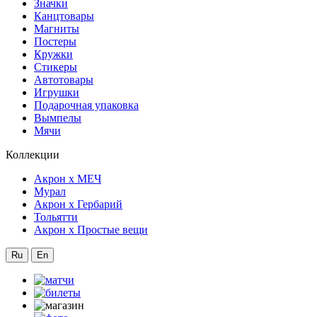
Значки
Канцтовары
Магниты
Постеры
Кружки
Стикеры
Автотовары
Игрушки
Подарочная упаковка
Вымпелы
Мячи
Коллекции
Акрон x МЕЧ
Мурал
Акрон x Гербарий
Тольятти
Акрон x Простые вещи
Ru
En