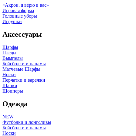
«Акрон, я верю в вас»
Игровая форма
Головные уборы
Игрушки
Аксессуары
Шарфы
Пледы
Вымпелы
Бейсболки и панамы
Матчевые Шарфы
Носки
Перчатки и варежки
Шапки
Шопперы
Одежда
NEW
Футболки и лонгсливы
Бейсболки и панамы
Носки