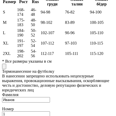
Размер
Рост
Rus
груди
талии
бёдер
168-
46-
S
94-98
76-82
94-100
174
48
175-
48-
M
98-102
83-89
100-105
183
50
184-
50-
L
102-107
90-96
105-110
190
52
191-
52-
XL
107-112
97-103
110-115
197
54
198-
54-
2XL
112-117
105-111
115-120
202
56
*
Все размеры указаны в см
Термонанесение на футболку
В нанесении запрещено использовать нецензурные
выражения, провокационные высказывания, оскорбляющие
честь и достоинство, деловую репутацию физических и
юридических лиц
Фамилия
Номер