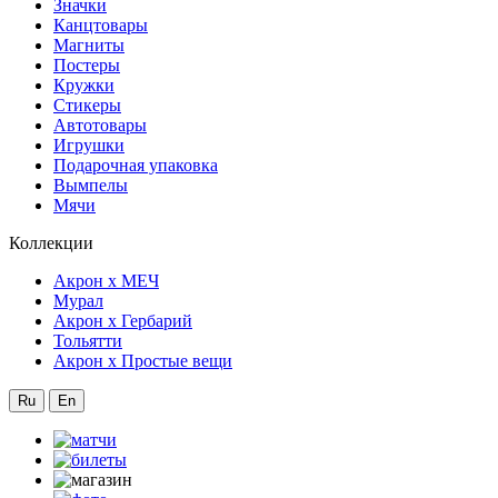
Значки
Канцтовары
Магниты
Постеры
Кружки
Стикеры
Автотовары
Игрушки
Подарочная упаковка
Вымпелы
Мячи
Коллекции
Акрон x МЕЧ
Мурал
Акрон x Гербарий
Тольятти
Акрон x Простые вещи
Ru
En