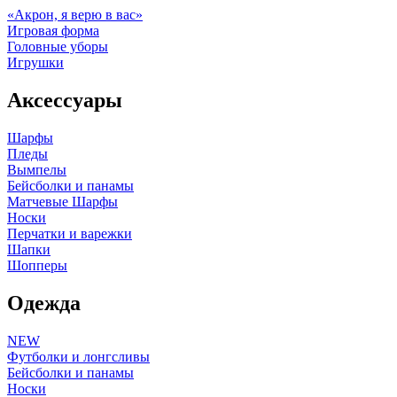
«Акрон, я верю в вас»
Игровая форма
Головные уборы
Игрушки
Аксессуары
Шарфы
Пледы
Вымпелы
Бейсболки и панамы
Матчевые Шарфы
Носки
Перчатки и варежки
Шапки
Шопперы
Одежда
NEW
Футболки и лонгсливы
Бейсболки и панамы
Носки