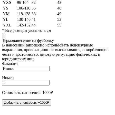
YXS
96-104
32
43
YS
106-116
35
46
YM
118-128
38
49
YL
130-140
41
52
YXL
142-152
44
55
*
Все размеры указаны в см
Термонанесение на футболку
В нанесении запрещено использовать нецензурные
выражения, провокационные высказывания, оскорбляющие
честь и достоинство, деловую репутацию физических и
юридических лиц
Фамилия
Номер
Стоимость нанесения: 1000₽
Добавить спонсоров: +1000₽