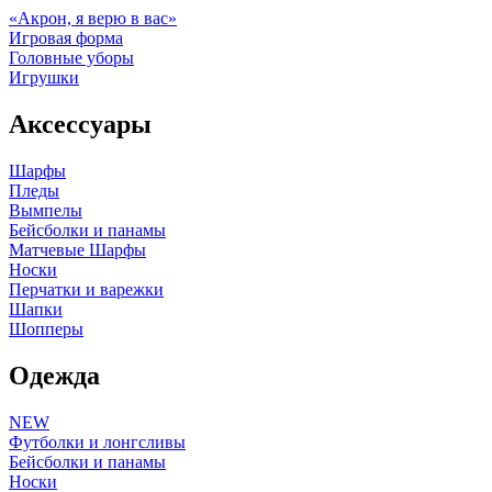
«Акрон, я верю в вас»
Игровая форма
Головные уборы
Игрушки
Аксессуары
Шарфы
Пледы
Вымпелы
Бейсболки и панамы
Матчевые Шарфы
Носки
Перчатки и варежки
Шапки
Шопперы
Одежда
NEW
Футболки и лонгсливы
Бейсболки и панамы
Носки