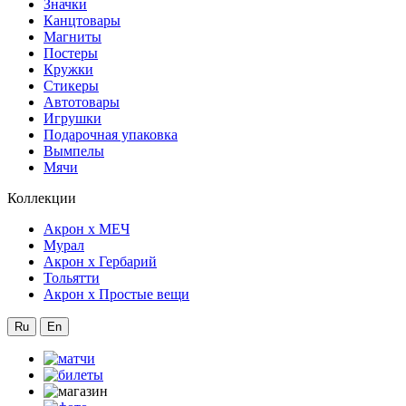
Значки
Канцтовары
Магниты
Постеры
Кружки
Стикеры
Автотовары
Игрушки
Подарочная упаковка
Вымпелы
Мячи
Коллекции
Акрон x МЕЧ
Мурал
Акрон x Гербарий
Тольятти
Акрон x Простые вещи
Ru
En