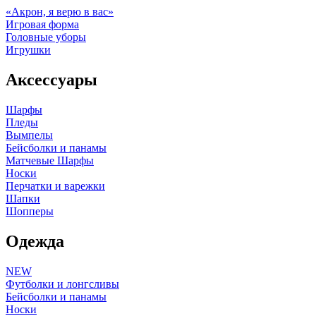
«Акрон, я верю в вас»
Игровая форма
Головные уборы
Игрушки
Аксессуары
Шарфы
Пледы
Вымпелы
Бейсболки и панамы
Матчевые Шарфы
Носки
Перчатки и варежки
Шапки
Шопперы
Одежда
NEW
Футболки и лонгсливы
Бейсболки и панамы
Носки