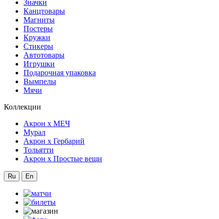
Значки
Канцтовары
Магниты
Постеры
Кружки
Стикеры
Автотовары
Игрушки
Подарочная упаковка
Вымпелы
Мячи
Коллекции
Акрон x МЕЧ
Мурал
Акрон x Гербарий
Тольятти
Акрон x Простые вещи
Ru
En